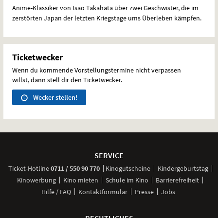
Anime-Klassiker von Isao Takahata über zwei Geschwister, die im
zerstörten Japan der letzten Kriegstage ums Überleben kämpfen.
Ticketwecker
Wenn du kommende Vorstellungstermine nicht verpassen
willst, dann stell dir den Ticketwecker.
Wecker stellen!
Weitere
Navigationsmöglichkeiten
SERVICE
anrufen
Ticket-
Hotline
0711 / 550 90 770
Kinogutscheine
Kindergeburtstag
Kinowerbung
Kino mieten
Schule im Kino
Barrierefreiheit
Hilfe / FAQ
Kontaktformular
Presse
Jobs