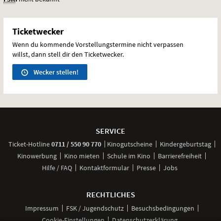
Ticketwecker
Wenn du kommende Vorstellungstermine nicht verpassen
willst, dann stell dir den Ticketwecker.
Wecker stellen!
Weitere
Navigationsmöglichkeiten
SERVICE
anrufen
Ticket-
Hotline
0711 / 550 90 770
Kinogutscheine
Kindergeburtstag
Kinowerbung
Kino mieten
Schule im Kino
Barrierefreiheit
Hilfe / FAQ
Kontaktformular
Presse
Jobs
RECHTLICHES
Impressum
FSK / Jugendschutz
Besuchsbedingungen
Cookie-Einstellungen
Datenschutzerklärung