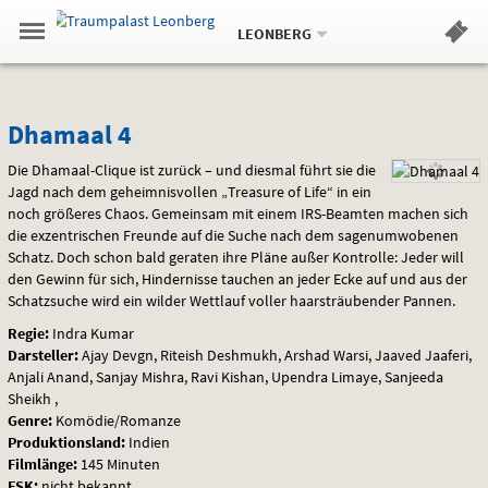
Aktueller
Gehe
Standort:
Weitere
.
zur
LEONBERG
Standorte:
Menü
Startseite:
Navigation
Hinweis
Springe
zum
,
zum
.
Standortauswahl
umschalten
und
direkt
Inhalt
Menü
Dhamaal
Service
Dhamaal 4
4
Die Dhamaal-Clique ist zurück – und diesmal führt sie die
Jagd nach dem geheimnisvollen „Treasure of Life“ in ein
noch größeres Chaos. Gemeinsam mit einem
IRS
-Beamten machen sich
die exzentrischen Freunde auf die Suche nach dem sagenumwobenen
Schatz. Doch schon bald geraten ihre Pläne außer Kontrolle: Jeder will
den Gewinn für sich, Hindernisse tauchen an jeder Ecke auf und aus der
Schatzsuche wird ein wilder Wettlauf voller haarsträubender Pannen.
Regie:
Indra Kumar
Darsteller:
Ajay Devgn, Riteish Deshmukh, Arshad Warsi, Jaaved Jaaferi,
Anjali Anand, Sanjay Mishra, Ravi Kishan, Upendra Limaye, Sanjeeda
Sheikh ,
Genre:
Komödie/Romanze
Produktionsland:
Indien
Filmlänge:
145 Minuten
FSK
:
nicht bekannt