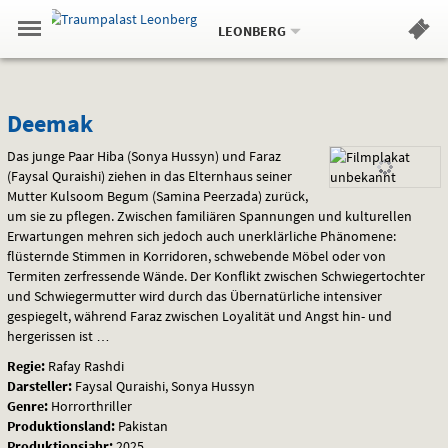
Aktueller
Gehe
Standort:
Weitere
.
zur
LEONBERG
Standorte:
Menü
Startseite:
Navigation
Hinweis
Springe
zum
,
zum
.
Standortauswahl
umschalten
und
direkt
Inhalt
Menü
Deemak
Service
Deemak
Das junge Paar Hiba (Sonya Hussyn) und Faraz
(Faysal Quraishi) ziehen in das Elternhaus seiner
Mutter Kulsoom Begum (Samina Peerzada) zurück,
um sie zu pflegen. Zwischen familiären Spannungen und kulturellen
Erwartungen mehren sich jedoch auch unerklärliche Phänomene:
flüsternde Stimmen in Korridoren, schwebende Möbel oder von
Termiten zerfressende Wände. Der Konflikt zwischen Schwiegertochter
und Schwiegermutter wird durch das Übernatürliche intensiver
gespiegelt, während Faraz zwischen Loyalität und Angst hin- und
hergerissen ist …
Regie:
Rafay Rashdi
Darsteller:
Faysal Quraishi, Sonya Hussyn
Genre:
Horrorthriller
Produktionsland:
Pakistan
Produktionsjahr:
2025