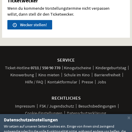
Ticketwecker
Wenn du kommende Vorstellungstermine nicht verpassen
willst, dann stell dir den Ticketwecker.
Wecker stellen!
Weitere
Navigationsmöglichkeiten
SERVICE
anrufen
Ticket-
Hotline
0711 / 550 90 770
Kinogutscheine
Kindergeburtstag
Kinowerbung
Kino mieten
Schule im Kino
Barrierefreiheit
Hilfe / FAQ
Kontaktformular
Presse
Jobs
RECHTLICHES
Impressum
FSK / Jugendschutz
Besuchsbedingungen
Cookie-Einstellungen
Datenschutzerklärung
×
Datenschutzeinstellungen
Wir setzen auf unseren Seiten Cookies ein. Einige von ihnen sind zwingend
notwendig oder für die volle Funktionalität nötig, während andere uns helfen, die