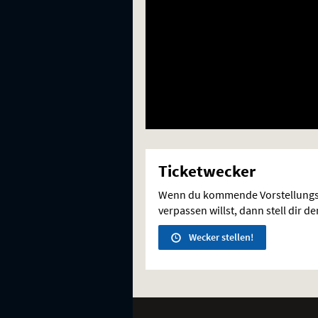
Ticketwecker
Wenn du kommende Vorstellungs
verpassen willst, dann stell dir d
Wecker stellen!
Weitere