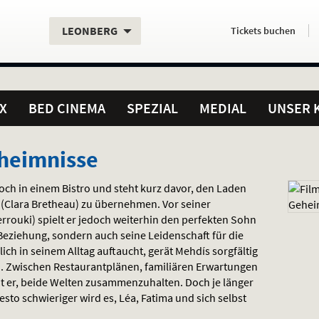
Aktueller
Servicefunktionen
Aktuelles
Hier
.
.
LEONBERG
Tickets
buchen
Standort:
Weitere
Programm:
einfach
Standorte:
online
X
BED CINEMA
SPEZIAL
MEDIAL
UNSER 
heimnisse
Koch in einem Bistro und steht kurz davor, den Laden
 (Clara Bretheau) zu übernehmen. Vor seiner
errouki) spielt er jedoch weiterhin den perfekten Sohn
 Beziehung, sondern auch seine Leidenschaft für die
lich in seinem Alltag auftaucht, gerät Mehdís sorgfältig
. Zwischen Restaurantplänen, familiären Erwartungen
 er, beide Welten zusammenzuhalten. Doch je länger
sto schwieriger wird es, Léa, Fatima und sich selbst