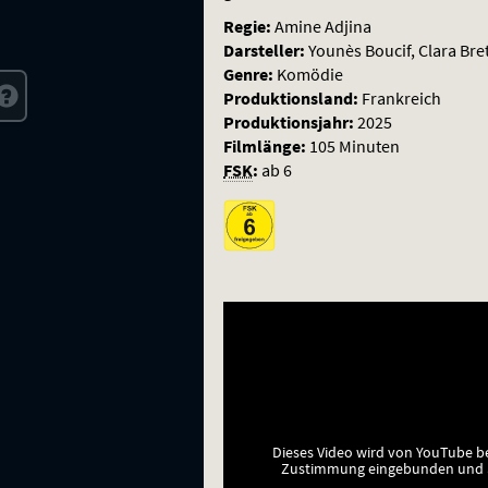
Regie:
Amine Adjina
Darsteller:
Younès Boucif, Clara Br
Genre:
Komödie
Produktionsland:
Frankreich
Produktionsjahr:
2025
Filmlänge:
105 Minuten
FSK
:
ab 6
Dieses Video wird von YouTube b
Zustimmung eingebunden und a