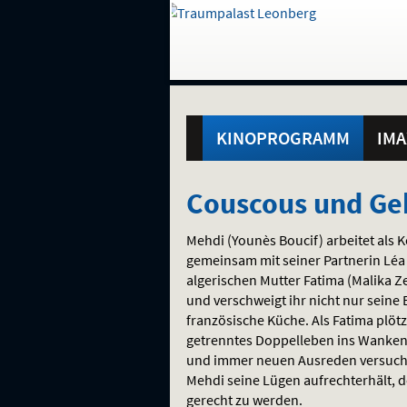
Gehe
zur
Startseite:
Standortauswahl
Navigation
Hinweis
Springe
zum
,
zum
.
und
direkt
Inhalt
Menü
Hauptmenü
Service
KINOPROGRAMM
IMA
Couscous
Couscous und Ge
und
Mehdi (Younès Boucif) arbeitet als 
Geheimnisse
gemeinsam mit seiner Partnerin Léa
algerischen Mutter Fatima (Malika Z
und verschweigt ihr nicht nur seine
französische Küche. Als Fatima plötz
getrenntes Doppelleben ins Wanken
und immer neuen Ausreden versucht
Mehdi seine Lügen aufrechterhält, de
gerecht zu werden.