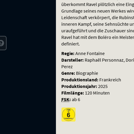
überkommt Ravel plötzlich eine Eing
Grundlage seines neuen Werkes wird. 
Leidenschaft verkörpert, die Rubinst
inneren Kampf, seine Sehnsüchte un
uraufgeführt und die Zuschauer sin
Ravel hat mit dem Boléro ein Meiste
definiert.
Regie:
Anne Fontaine
Darsteller:
Raphaël Personnaz, Doria
Perez
Genre:
Biographie
Produktionsland:
Frankreich
Produktionsjahr:
2025
Filmlänge:
120 Minuten
FSK
:
ab 6