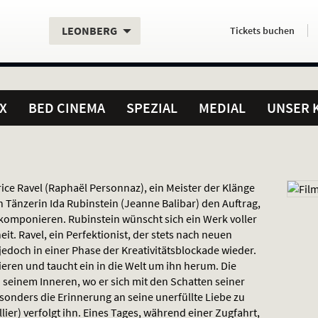
Aktueller
Servicefunktionen
Aktuelles
Hier
.
.
LEONBERG
Tickets
buchen
Standort:
Weitere
Programm:
einfach
Standorte:
online
X
BED CINEMA
SPEZIAL
MEDIAL
UNSER 
rice Ravel (Raphaël Personnaz), ein Meister der Klänge
 Tänzerin Ida Rubinstein (Jeanne Balibar) den Auftrag,
u komponieren. Rubinstein wünscht sich ein Werk voller
t. Ravel, ein Perfektionist, der stets nach neuen
jedoch in einer Phase der Kreativitätsblockade wieder.
rieren und taucht ein in die Welt um ihn herum. Die
n seinem Inneren, wo er sich mit den Schatten seiner
onders die Erinnerung an seine unerfüllte Liebe zu
llier) verfolgt ihn. Eines Tages, während einer Zugfahrt,