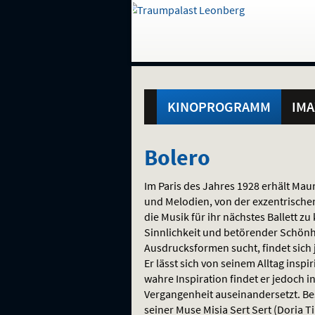
Gehe
zur
Startseite:
Standortauswahl
Navigation
Hinweis
Springe
zum
,
zum
.
und
direkt
Inhalt
Menü
Hauptmenü
Service
KINOPROGRAMM
IMA
Bolero
Bolero
Im Paris des Jahres 1928 erhält Mau
und Melodien, von der exzentrischen
die Musik für ihr nächstes Ballett z
Sinnlichkeit und betörender Schönhei
Ausdrucksformen sucht, findet sich 
Er lässt sich von seinem Alltag inspi
wahre Inspiration findet er jedoch i
Vergangenheit auseinandersetzt. Bes
seiner Muse Misia Sert Sert (Doria Ti