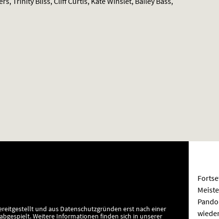
 Trinity Bliss, Cliff Curtis, Kate Winslet, Bailey Bass,
Fortse
Meiste
Pando
ereitgestellt und aus Datenschutzgründen erst nach einer
wieder
bgespielt.
Weitere Informationen finden sich in unserer