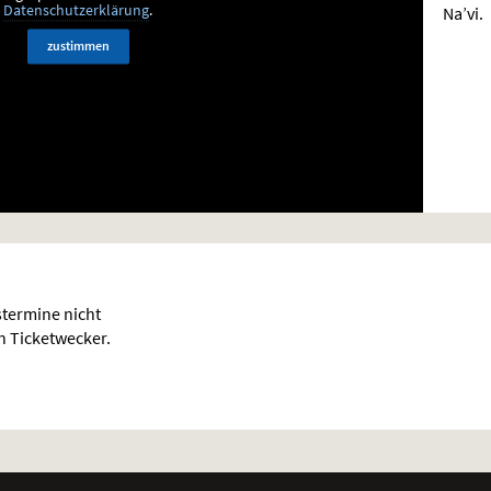
Na’vi.
Datenschutzerklärung
.
zustimmen
termine nicht
en Ticketwecker.