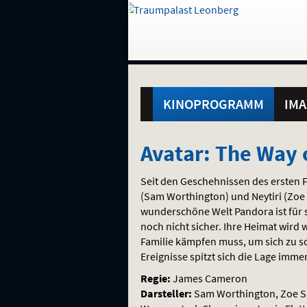
Gehe
zur
Startseite:
Standortauswahl
Navigation
Hinweis
Springe
zum
,
zum
.
und
direkt
Inhalt
Menü
Hauptmenü
Service
KINOPROGRAMM
IMA
Avatar:
Avatar: The Way 
The
Seit den Geschehnissen des ersten F
Way
(Sam Worthington) und Neytiri (Zoe
wunderschöne Welt Pandora ist für s
of
noch nicht sicher. Ihre Heimat wird
Familie kämpfen muss, um sich zu s
Water
Ereignisse spitzt sich die Lage imme
(Re-
Regie:
James Cameron
Darsteller:
Sam Worthington, Zoe Sa