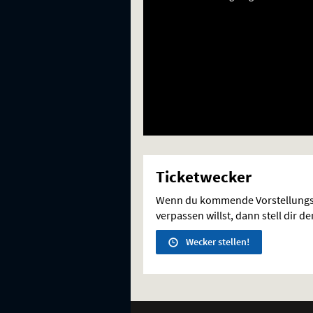
Ticketwecker
Wenn du kommende Vorstellungs
verpassen willst, dann stell dir d
Wecker stellen!
Weitere