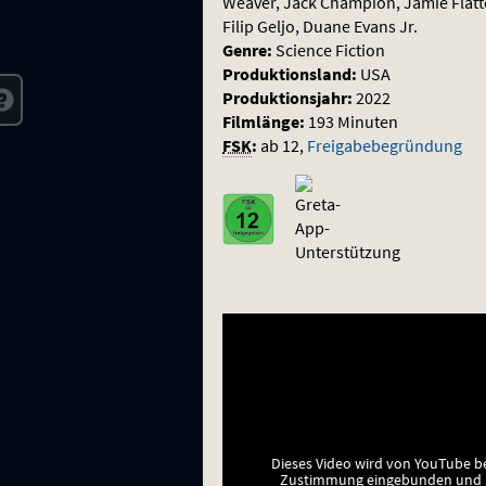
release
Weaver, Jack Champion, Jamie Flatters,
Filip Geljo, Duane Evans Jr.
2025)
Genre:
Science Fiction
Produktionsland:
USA
Produktionsjahr:
2022
Filmlänge:
193 Minuten
FSK
:
ab 12
,
Freigabebegründung
Dieses Video wird von YouTube b
Zustimmung eingebunden und a