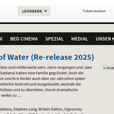
Aktueller
Servicefunktionen
Aktuelles
Hier
.
.
LEONBERG
Tickets
buchen
Standort:
Weitere
Programm:
einfach
Standorte:
online
X
BED CINEMA
SPEZIAL
MEDIAL
UNSER 
of Water (Re-release 2025)
ilms sind mittlerweile zehn Jahre vergangen und Jake
 Saldana) haben eine Familie gegründet. Doch die
ie und ihre Kinder auch über ein Jahrzehnt später
 weiterhin bedroht und ausgebeutet, weshalb die
chützen und zu überleben. Durch dramatische
r weiter zu …
ldana, Stephen Lang, Britain Dalton, Sigourney